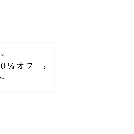
ducts
Recruit
Coupon
販商品
リクルート
特典