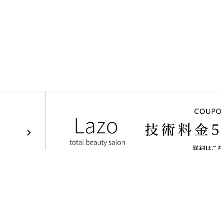
Staff
Access
Blog
Faq
Voice
News
Pro