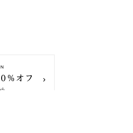
ducts
Recruit
Coupon